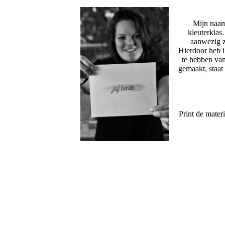
Mijn naam 
kleuterklas.
aanwezig zi
Hierdoor heb i
te hebben van
gemaakt, staat
Print de mater